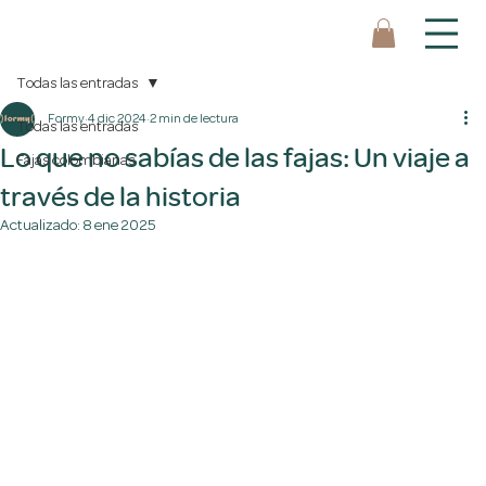
Todas las entradas
Formy
4 dic 2024
2 min de lectura
Todas las entradas
Lo que no sabías de las fajas: Un viaje a
Fajas colombianas
través de la historia
Actualizado:
8 ene 2025