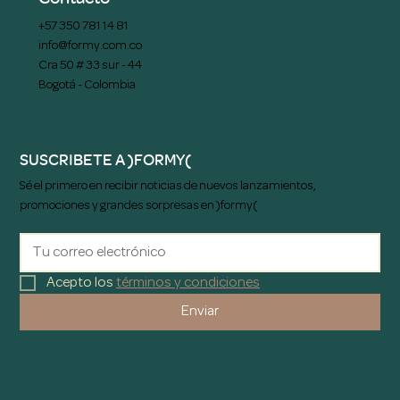
+57 350 781 14 81
info@formy.com.co
Cra 50 # 33 sur - 44
Bogotá - Colombia
SUSCRIBETE A )FORMY(
Sé el primero en recibir noticias de nuevos lanzamientos,
promociones y grandes sorpresas en )formy(
Acepto los 
términos y condiciones
Enviar