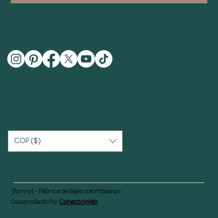
COP ($)
)formy( - Fábrica de fajas colombianas
Desarrollado Por
ConectoWeb