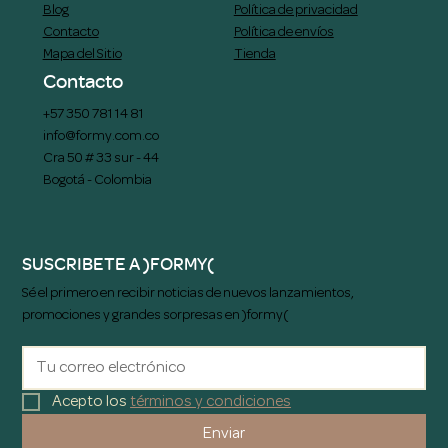
Blog
Política de privacidad
Contacto
Política de envíos
Mapa del Sitio
Tienda
Contacto
+57 350 781 14 81
info@formy.com.co
Cra 50 # 33 sur - 44
Bogotá - Colombia
SUSCRIBETE A )FORMY(
Sé el primero en recibir noticias de nuevos lanzamientos,
promociones y grandes sorpresas en )formy(
Acepto los 
términos y condiciones
Enviar