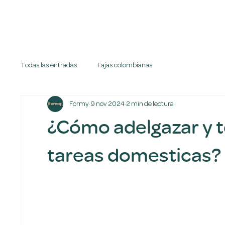
Todas las entradas
Fajas colombianas
Formy
9 nov 2024
2 min de lectura
¿Cómo adelgazar y t
tareas domesticas?